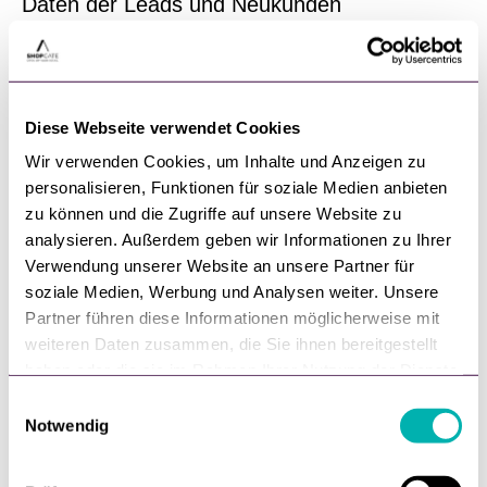
Daten der Leads und Neukunden
Hierfür nutzen wir unter anderem unser Customer-
Relationship-Management (CRM) des Anbieters
HubSpot Germany GmbH, Am Postbahnhof 17,
Diese Webseite verwendet Cookies
10243 Berlin, Deutschland.
Wir verwenden Cookies, um Inhalte und Anzeigen zu
personalisieren, Funktionen für soziale Medien anbieten
Folgende Daten werden automatisiert von unseren
zu können und die Zugriffe auf unsere Website zu
Servern übermittelt:
analysieren. Außerdem geben wir Informationen zu Ihrer
Verwendung unserer Website an unsere Partner für
Name
soziale Medien, Werbung und Analysen weiter. Unsere
Vorname
Partner führen diese Informationen möglicherweise mit
geschäftliche E-Mail-Adresse
weiteren Daten zusammen, die Sie ihnen bereitgestellt
Telefonnummer
haben oder die sie im Rahmen Ihrer Nutzung der Dienste
Unternehmensname
gesammelt haben.
E
Position
Notwendig
i
Titel
n
Rolle
w