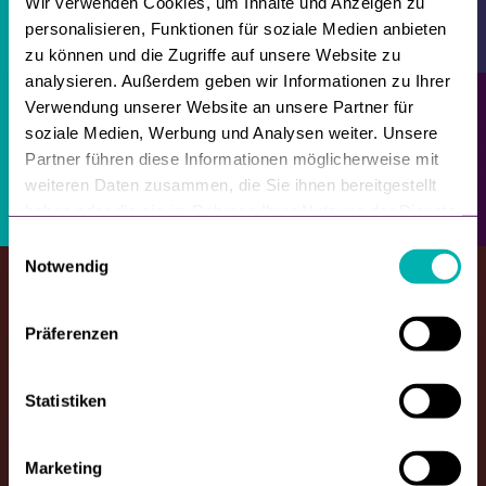
Wir verwenden Cookies, um Inhalte und Anzeigen zu
our
privacy policy
.
personalisieren, Funktionen für soziale Medien anbieten
zu können und die Zugriffe auf unsere Website zu
analysieren. Außerdem geben wir Informationen zu Ihrer
Verwendung unserer Website an unsere Partner für
soziale Medien, Werbung und Analysen weiter. Unsere
Partner führen diese Informationen möglicherweise mit
weiteren Daten zusammen, die Sie ihnen bereitgestellt
haben oder die sie im Rahmen Ihrer Nutzung der Dienste
gesammelt haben.
E
Notwendig
i
n
w
Präferenzen
i
l
English
l
Statistiken
i
g
Marketing
u