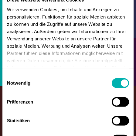
Wir verwenden Cookies, um Inhalte und Anzeigen zu
Sie können sich jederzeit über den Link in jeder E-Mail abmelden.
personalisieren, Funktionen für soziale Medien anbieten
Mehr dazu in unserer
Datenschutzerklärung
.
zu können und die Zugriffe auf unsere Website zu
analysieren. Außerdem geben wir Informationen zu Ihrer
Verwendung unserer Website an unsere Partner für
soziale Medien, Werbung und Analysen weiter. Unsere
Partner führen diese Informationen möglicherweise mit
weiteren Daten zusammen, die Sie ihnen bereitgestellt
haben oder die sie im Rahmen Ihrer Nutzung der Dienste
gesammelt haben.
E
Notwendig
i
n
w
Präferenzen
i
l
l
Statistiken
i
Deutsch
g