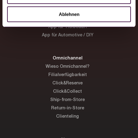
App für Shopware
h
App für Brands / D2C
l
Ablehnen
App für Fashion / Beauty
App für Tierbedarf
App für Automotive / DIY
Omnichannel
Wieso Omnichannel?
Filialverfügbarkeit
Click&Reserve
Click&Collect
Ship-from-Store
Return-in-Store
Clienteling