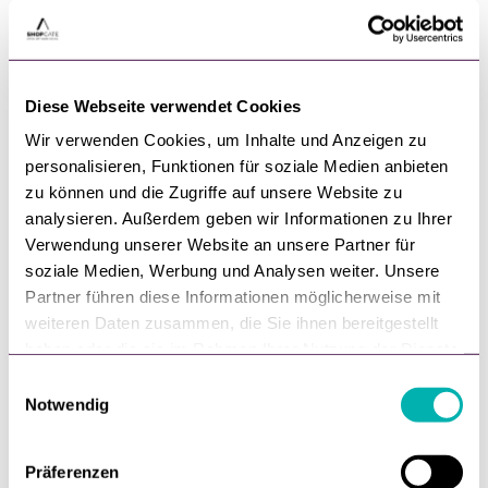
Case Studies, News,
Erfolge und Insights in
Diese Webseite verwendet Cookies
unserem Blog
Wir verwenden Cookies, um Inhalte und Anzeigen zu
personalisieren, Funktionen für soziale Medien anbieten
zu können und die Zugriffe auf unsere Website zu
analysieren. Außerdem geben wir Informationen zu Ihrer
Verwendung unserer Website an unsere Partner für
soziale Medien, Werbung und Analysen weiter. Unsere
Partner führen diese Informationen möglicherweise mit
weiteren Daten zusammen, die Sie ihnen bereitgestellt
haben oder die sie im Rahmen Ihrer Nutzung der Dienste
gesammelt haben.
E
Notwendig
i
n
E-Com,
Digitalisierung,
Gastbeitrag
w
Präferenzen
i