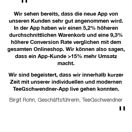
n
Wir sehen bereits, dass die neue App von
un
unseren Kunden sehr gut angenommen
wird.
st
In der App haben wir einen 5,2% höheren
D
durchschnittlichen Warenkorb und eine 9,3%
n
höhere Conversion Rate verglichen mit dem
R
it
gesamten Onlineshop. Wir können also sagen,
ase
dass ein App-Kunde >15% mehr Umsatz
macht.
Wir sind begeistert, dass wir innerhalb kurzer
ns
W
Zeit mit unserer individuellen und
modernen
k
TeeGschwendner-App live gehen konnten.
R
Birgit Rohn, Geschäftsführerin, TeeGschwendner