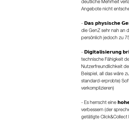
deutliche Mehrheit verl
Angebote nicht entsche
- 𝗗𝗮𝘀 𝗽𝗵𝘆𝘀𝗶𝘀𝗰𝗵𝗲 𝗚𝗲𝘀
die GenZ sehr nah an d
persönlich jedoch zu 7
- 𝗗𝗶𝗴𝗶𝘁𝗮𝗹𝗶𝘀𝗶𝗲𝗿𝘂𝗻
technische Fähigkeit de
Nutzerfreundlichkeit de
Beispiel, all das wäre 
standard-erprobte) Soft
verkomplizieren)
- Es herrscht eine 𝗵𝗼𝗵𝗲 
verbessern (der spreche
getätigte Click&Collect