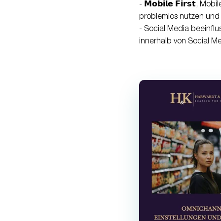
- 𝗠𝗼𝗯𝗶𝗹𝗲 𝗙𝗶𝗿𝘀𝘁
problemlos nutzen und 
- Social Media beeinflu
innerhalb von Social Me