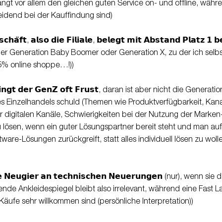
angt vor allem den gleichen guten Service on- und offline, währe
idend bei der Kauffindung sind)
𝗰𝗵𝗮̈𝗳𝘁, 𝗮𝗹𝘀𝗼 𝗱𝗶𝗲 𝗙𝗶𝗹𝗶𝗮𝗹𝗲, 𝗯𝗲𝗹𝗲𝗴𝘁 𝗺𝗶𝘁 𝗔𝗯𝘀𝘁𝗮𝗻𝗱 𝗣𝗹𝗮𝘁𝘇 𝟭
er Generation Baby Boomer oder Generation X, zu der ich selbs
5% online shoppe…!))
𝗴 𝗯𝗿𝗶𝗻𝗴𝘁 𝗱𝗲𝗿 𝗚𝗲𝗻𝗭 𝗼𝗳𝘁 𝗙𝗿𝘂𝘀𝘁, daran ist aber nicht die Gener
s Einzelhandels schuld (Themen wie Produktverfügbarkeit, Kanal
r digitalen Kanäle, Schwierigkeiten bei der Nutzung der Marken
zu lösen, wenn ein guter Lösungspartner bereit steht und man a
ware-Lösungen zurückgreift, statt alles individuell lösen zu wol
𝗡𝗲𝘂𝗴𝗶𝗲𝗿 𝗮𝗻 𝘁𝗲𝗰𝗵𝗻𝗶𝘀𝗰𝗵𝗲𝗻 𝗡𝗲𝘂𝗲𝗿𝘂𝗻𝗴𝗲𝗻 (nur), wenn s
nde Ankleidespiegel bleibt also irrelevant, während eine Fast L
 Käufe sehr willkommen sind (persönliche Interpretation))