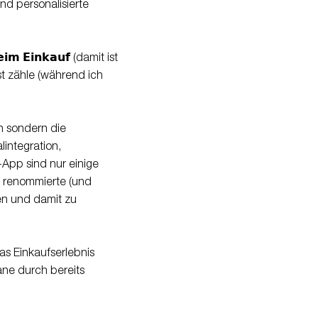
nd personalisierte
 𝗯𝗲𝗶𝗺 𝗘𝗶𝗻𝗸𝗮𝘂𝗳 (damit ist
t zähle (während ich
ation sondern die
integration,
-App sind nur einige
uf renommierte (und
len und damit zu
ie das Einkaufserlebnis
ane durch bereits