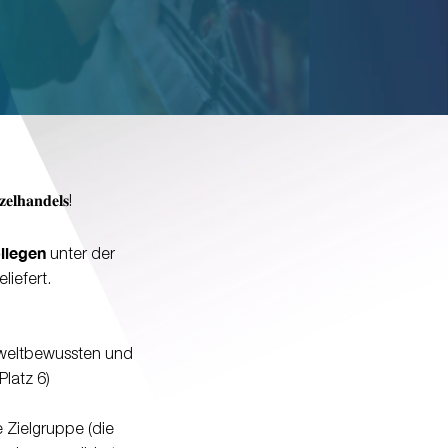
𝐞𝐥𝐡𝐚𝐧𝐝𝐞𝐥𝐬!
llegen
unter der
iefert.
 so umweltbewussten und
Platz 6)
r diese Zielgruppe (die