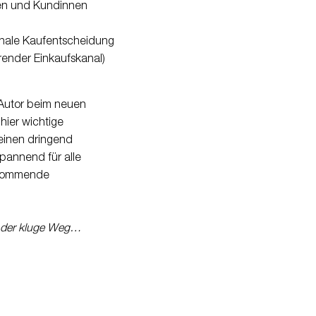
Kunden und Kundinnen
finale Kaufentscheidung
hrender Einkaufskanal)
Autor beim neuen
 hier wichtige
einen dringend
pannend für alle
e kommende
t der kluge Weg…