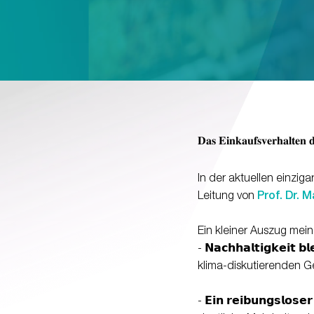
𝐃𝐚𝐬 𝐄𝐢𝐧𝐤𝐚𝐮𝐟𝐬𝐯𝐞𝐫𝐡𝐚𝐥𝐭𝐞𝐧 
In der aktuellen einziga
Leitung von
Prof. Dr. 
Ein kleiner Auszug mei
- 𝗡𝗮𝗰𝗵𝗵𝗮𝗹𝘁𝗶𝗴𝗸𝗲
klima-diskutierenden Ge
- 𝗘𝗶𝗻 𝗿𝗲𝗶𝗯𝘂𝗻𝗴𝘀𝗹𝗼𝘀