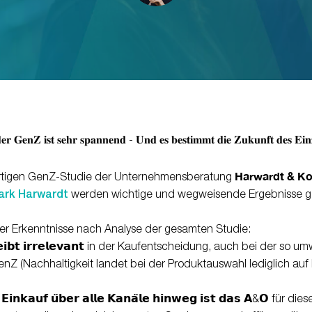
𝐞𝐫 𝐆𝐞𝐧𝐙 𝐢𝐬𝐭 𝐬𝐞𝐡𝐫 𝐬𝐩𝐚𝐧𝐧𝐞𝐧𝐝 - 𝐔𝐧𝐝 𝐞𝐬 𝐛𝐞𝐬𝐭𝐢𝐦𝐦𝐭 𝐝𝐢𝐞 𝐙𝐮𝐤𝐮𝐧𝐟𝐭 𝐝𝐞𝐬 𝐄𝐢𝐧𝐳
Harwardt & Ko
rtigen
GenZ
-Studie der Unternehmensberatung
Mark Harwardt
werden wichtige und wegweisende Ergebnisse gel
ner Erkenntnisse nach Analyse der gesamten Studie:
𝘁 𝗯𝗹𝗲𝗶𝗯𝘁 𝗶𝗿𝗿𝗲𝗹𝗲𝘃𝗮𝗻𝘁 in der Kaufentscheidung, auch bei der
nZ (Nachhaltigkeit landet bei der Produktauswahl lediglich auf 
𝗿 𝗘𝗶𝗻𝗸𝗮𝘂𝗳 𝘂̈𝗯𝗲𝗿 𝗮𝗹𝗹𝗲 𝗞𝗮𝗻𝗮̈𝗹𝗲 𝗵𝗶𝗻𝘄𝗲𝗴 𝗶𝘀𝘁 𝗱𝗮𝘀 𝗔&𝗢 fü