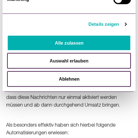
u
werden, besonders hohen Öffnungsraten vorweisen.
n
Hingegen haben 🚀, 💥 und 🔥 eher schwache
g
Öffnungsraten.
Details zeigen
s
a
u
Alle zulassen
Kontext ist King!
s
w
Der wohl größte Einflussfaktor auf den Erfolg einer Push-
Auswahl erlauben
a
Benachrichtigung sind kontextbezogene Nachrichten.
h
Diese werden, anhand der Daten von Shopgate, 7x
l
Ablehnen
häufiger geöffnet als normale Push-Benachrichtigungen
und haben eine 3x höhere Konversionsrate. Der Clou ist,
dass diese Nachrichten nur einmal aktiviert werden
müssen und ab dann durchgehend Umsatz bringen.
Als besonders effektiv haben sich hierbei folgende
Automatisierungen erwiesen: