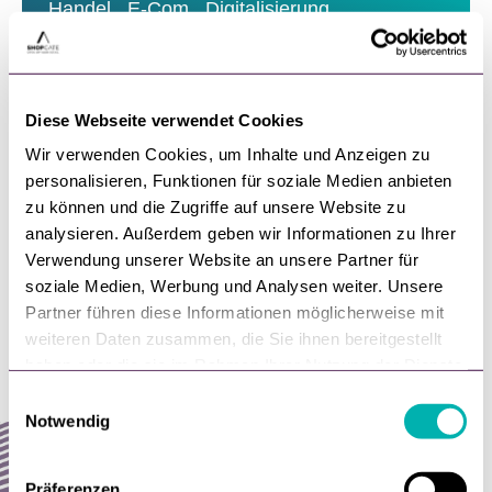
Handel,
E-Com,
Digitalisierung,
Make or Buy
Lohnt es Apps selber zu bauen?
Diese Webseite verwendet Cookies
Es passiert immer am Wochenende und an
Feiertagen: Zahnschmerzen. Aber zum Glück
Wir verwenden Cookies, um Inhalte und Anzeigen zu
personalisieren, Funktionen für soziale Medien anbieten
gehört heute ein
zu können und die Zugriffe auf unsere Website zu
von
Wolfgang Holzhauser
analysieren. Außerdem geben wir Informationen zu Ihrer
Verwendung unserer Website an unsere Partner für
20. Januar, 2023
soziale Medien, Werbung und Analysen weiter. Unsere
Partner führen diese Informationen möglicherweise mit
weiteren Daten zusammen, die Sie ihnen bereitgestellt
haben oder die sie im Rahmen Ihrer Nutzung der Dienste
gesammelt haben.
E
Notwendig
i
n
w
Präferenzen