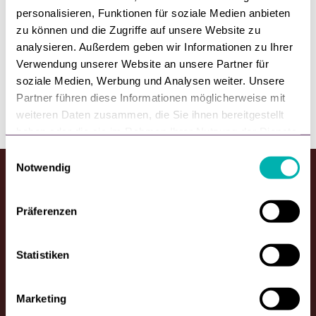
personalisieren, Funktionen für soziale Medien anbieten
Wir freuen uns auf Ihre Nachricht. Vereinbaren Sie eine
zu können und die Zugriffe auf unsere Website zu
Demo mit einem unserer Kollegen. Wir beraten Sie
analysieren. Außerdem geben wir Informationen zu Ihrer
individuell.
Verwendung unserer Website an unsere Partner für
soziale Medien, Werbung und Analysen weiter. Unsere
Partner führen diese Informationen möglicherweise mit
Melden Sie sich bei uns
weiteren Daten zusammen, die Sie ihnen bereitgestellt
haben oder die sie im Rahmen Ihrer Nutzung der Dienste
gesammelt haben.
E
Notwendig
i
n
w
Präferenzen
i
l
Deutsch
l
Statistiken
i
g
Marketing
u
Lösungen