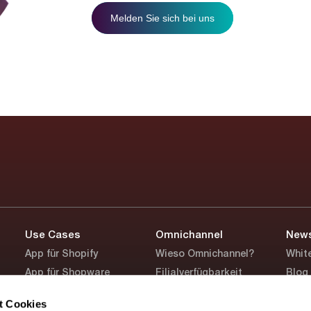
Melden Sie sich bei uns
Use Cases
Omnichannel
New
App für Shopify
Wieso Omnichannel?
Whit
App für Shopware
Filialverfügbarkeit
Blog
App für Brands / D2C
Click&Reserve
App 
t Cookies
App für Fashion / Beauty
Click&Collect
Webi