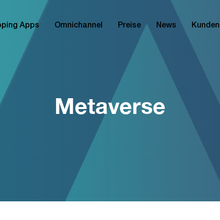
ping Apps
Omnichannel
Preise
News
Kunden
Metaverse