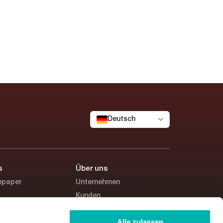
Deutsch
s
Über uns
epaper
Unternehmen
Kunden
Studie
Karriere
Alle zulassen
nare
Partner