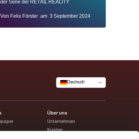
der Serie der RETAIL REALITY
Von
Felix Förster
am
3 September 2024
Deutsch
s
Über uns
epaper
Unternehmen
Kunden
Studie
Karriere