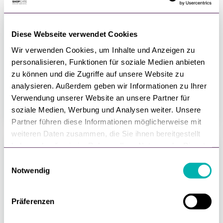
81
Diese Webseite verwendet Cookies
Wir verwenden Cookies, um Inhalte und Anzeigen zu
personalisieren, Funktionen für soziale Medien anbieten
NPS Score 2024
zu können und die Zugriffe auf unsere Website zu
analysieren. Außerdem geben wir Informationen zu Ihrer
Verwendung unserer Website an unsere Partner für
soziale Medien, Werbung und Analysen weiter. Unsere
Partner führen diese Informationen möglicherweise mit
weiteren Daten zusammen, die Sie ihnen bereitgestellt
haben oder die sie im Rahmen Ihrer Nutzung der Dienste
gesammelt haben.
E
80
Notwendig
i
n
w
Präferenzen
NPS Score 2025
i
l