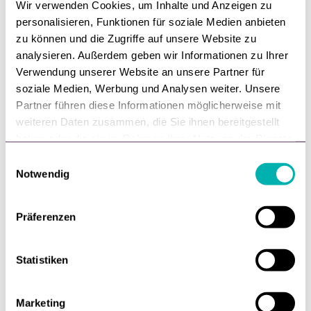
Wir verwenden Cookies, um Inhalte und Anzeigen zu
mehr als 70% der Händler diese
personalisieren, Funktionen für soziale Medien anbieten
neuen Trends sehr interessant.
zu können und die Zugriffe auf unsere Website zu
analysieren. Außerdem geben wir Informationen zu Ihrer
Verwendung unserer Website an unsere Partner für
Trendfarbe Grün?
soziale Medien, Werbung und Analysen weiter. Unsere
Partner führen diese Informationen möglicherweise mit
Noch immer ist auch Nachhaltigkeit im Handel nicht als
weiteren Daten zusammen, die Sie ihnen bereitgestellt
relevanter USP angekommen, die
haben oder die sie im Rahmen Ihrer Nutzung der Dienste
Bedeutung wird weiterhin als Mode-Trend
gesammelt haben.
E
wahrgenommen.
Notwendig
i
n
w
Präferenzen
Die gesamte Studie mit allen News, Branchen- und
i
Länder-Erkenntnissen finden Sie
direkt
hier
l
und kostenfrei zum Download.
l
Statistiken
i
g
Marketing
u