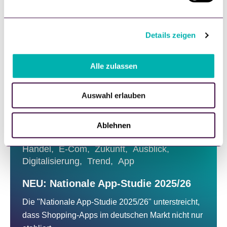
Mehr Lesen
n
g
Details zeigen
s
a
u
Alle zulassen
s
w
Auswahl erlauben
a
h
l
Ablehnen
Handel,
E-Com,
Zukunft,
Ausblick,
Digitalisierung,
Trend,
App
NEU: Nationale App-Studie 2025/26
Die "Nationale App-Studie 2025/26" unterstreicht,
dass Shopping-Apps im deutschen Markt nicht nur