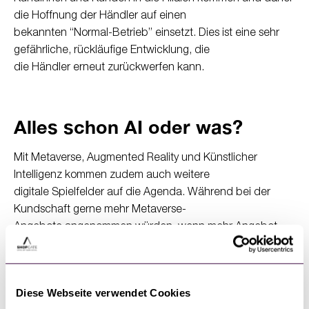
die Hoffnung der Händler auf einen
bekannten “Normal-Betrieb” einsetzt. Dies ist eine sehr
gefährliche, rückläufige Entwicklung, die
die Händler erneut zurückwerfen kann.
Alles schon AI oder was?
Mit Metaverse, Augmented Reality und Künstlicher
Intelligenz kommen zudem auch weitere
digitale Spielfelder auf die Agenda. Während bei der
Kundschaft gerne mehr Metaverse-
Angebote angenommen würden, wenn mehr Angebot
bereit gestellt würde, haben sich jeweils
fast 20% der Händler noch gar nicht damit beschäftigt, so
dass das Risiko einer fehlenden
Diese Webseite verwendet Cookies
Technik-Expertise weiter steigt. Immerhin finden aber teils