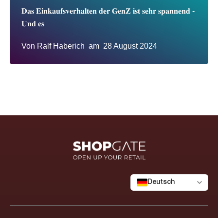
𝐃𝐚𝐬 𝐄𝐢𝐧𝐤𝐚𝐮𝐟𝐬𝐯𝐞𝐫𝐡𝐚𝐥𝐭𝐞𝐧 𝐝𝐞𝐫 𝐆𝐞𝐧𝐙 𝐢𝐬𝐭 𝐬𝐞𝐡𝐫 𝐬𝐩𝐚𝐧𝐧𝐞𝐧𝐝 -
𝐔𝐧𝐝 𝐞𝐬
Von
Ralf Haberich
am
28 August 2024
Deutsch