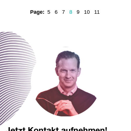
Page:
5
6
7
8
9
10
11
Jetzt Kontakt aufnehmen!