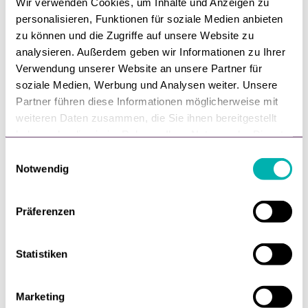
Wir verwenden Cookies, um Inhalte und Anzeigen zu
personalisieren, Funktionen für soziale Medien anbieten
zu können und die Zugriffe auf unsere Website zu
analysieren. Außerdem geben wir Informationen zu Ihrer
Verwendung unserer Website an unsere Partner für
soziale Medien, Werbung und Analysen weiter. Unsere
Handel,
Retouren,
Versand,
Logistik
Partner führen diese Informationen möglicherweise mit
weiteren Daten zusammen, die Sie ihnen bereitgestellt
Logistik optimieren
haben oder die sie im Rahmen Ihrer Nutzung der Dienste
Logistik optimieren – 5 Experten-Tipps, wie
gesammelt haben.
E
Unternehmen Logistikprozesse verbessern
Notwendig
i
können
n
w
Präferenzen
von
Felix Förster
i
14. September, 2023
l
l
Statistiken
i
g
Marketing
u