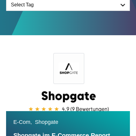
E-Com,
Shopgate
Shopgate im E-Commerce Report