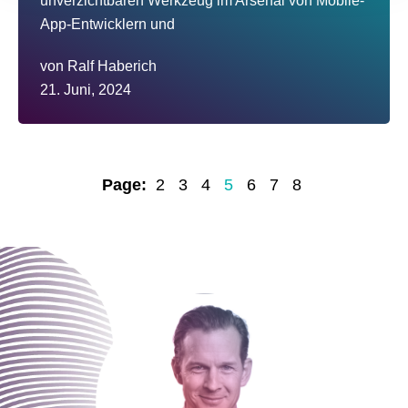
unverzichtbaren Werkzeug im Arsenal von Mobile-
App-Entwicklern und
von
Ralf Haberich
21. Juni, 2024
Page:
2
3
4
5
6
7
8