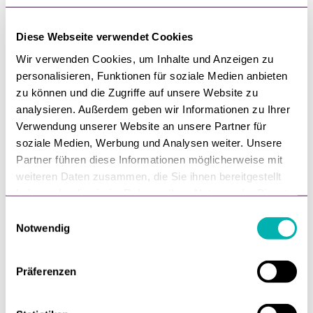
Diese Webseite verwendet Cookies
Wir verwenden Cookies, um Inhalte und Anzeigen zu
personalisieren, Funktionen für soziale Medien anbieten
zu können und die Zugriffe auf unsere Website zu
analysieren. Außerdem geben wir Informationen zu Ihrer
Verwendung unserer Website an unsere Partner für
soziale Medien, Werbung und Analysen weiter. Unsere
Partner führen diese Informationen möglicherweise mit
weiteren Daten zusammen, die Sie ihnen bereitgestellt
Zukunft,
Shopgate
haben oder die sie im Rahmen Ihrer Nutzung der Dienste
gesammelt haben.
E
Shopgate und das Wohlbefinden!
Notwendig
i
Vielfältige Ideen zu Gesundheit & Wohlbefinden
n
im Unternehmen
w
Präferenzen
i
von
Nadine Zimmermann
l