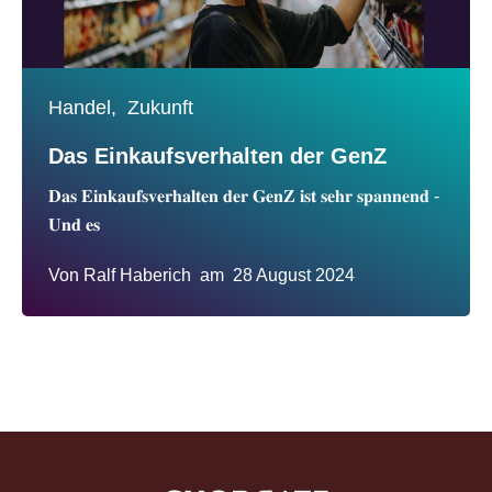
Handel,
Zukunft
Das Einkaufsverhalten der GenZ
𝐃𝐚𝐬 𝐄𝐢𝐧𝐤𝐚𝐮𝐟𝐬𝐯𝐞𝐫𝐡𝐚𝐥𝐭𝐞𝐧 𝐝𝐞𝐫 𝐆𝐞𝐧𝐙 𝐢𝐬𝐭 𝐬𝐞𝐡𝐫 𝐬𝐩𝐚𝐧𝐧𝐞𝐧𝐝 -
𝐔𝐧𝐝 𝐞𝐬
Von
Ralf Haberich
am
28 August 2024