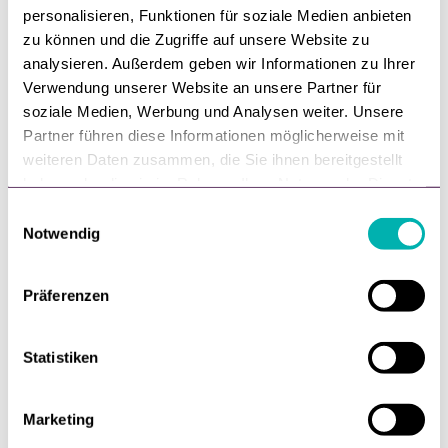
personalisieren, Funktionen für soziale Medien anbieten
zu können und die Zugriffe auf unsere Website zu
Trend,
Event
analysieren. Außerdem geben wir Informationen zu Ihrer
Verwendung unserer Website an unsere Partner für
POS Connect 2023
soziale Medien, Werbung und Analysen weiter. Unsere
Partner führen diese Informationen möglicherweise mit
Am 19. September trifft sich einen Tag vor der
weiteren Daten zusammen, die Sie ihnen bereitgestellt
dmexco die Omnichannel-Branche in Köln. Beim
haben oder die sie im Rahmen Ihrer Nutzung der Dienste
POS Connect
gesammelt haben.
E
Notwendig
von
Ralf Haberich
i
n
5. September, 2023
w
Präferenzen
i
l
l
Statistiken
i
g
Marketing
u