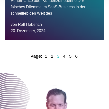
Performance oder Kundenzufriedenheit? Ein
falsches Dilemma im SaaS-Business In der
schnelllebigen Welt des
von
Ralf Haberich
20. Dezember, 2024
Page:
1
2
3
4
5
6