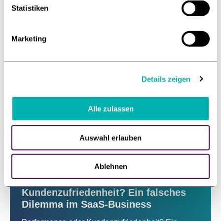
23. Januar, 2025
l
Statistiken
i
g
Marketing
u
n
g
Details zeigen
s
a
u
Alle zulassen
s
w
Auswahl erlauben
a
Erfahrungsbericht,
Zukunft,
Digitalisierung,
h
Make or Buy
l
Ablehnen
Performance oder
Kundenzufriedenheit? Ein falsches
Dilemma im SaaS-Business