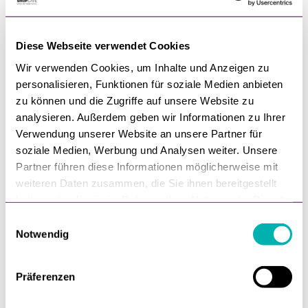
Diese Webseite verwendet Cookies
Wir verwenden Cookies, um Inhalte und Anzeigen zu
personalisieren, Funktionen für soziale Medien anbieten
zu können und die Zugriffe auf unsere Website zu
analysieren. Außerdem geben wir Informationen zu Ihrer
Verwendung unserer Website an unsere Partner für
soziale Medien, Werbung und Analysen weiter. Unsere
Partner führen diese Informationen möglicherweise mit
Digitalisierung,
Shopgate
weiteren Daten zusammen, die Sie ihnen bereitgestellt
Shopgate als "Leading Contender"
haben oder die sie im Rahmen Ihrer Nutzung der Dienste
gesammelt haben.
E
Shopgate named a "Leading Contender" in Mobile
Notwendig
i
e-CommerceSo oder so ähnlich sollte die
n
Headline wohl lauten,
w
Präferenzen
i
von
Ralf Haberich
l