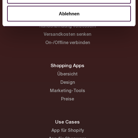
h
l
Ablehnen
Lösungen
Kundenbindung verbessern
Versandkosten senken
On-/Offline verbinden
Shopping Apps
Übersicht
Design
Marketing-Tools
Preise
Use Cases
App für Shopify