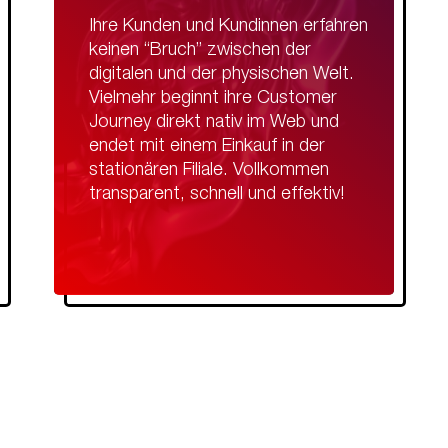
Ihre Kunden und Kundinnen erfahren
keinen “Bruch” zwischen der
digitalen und der physischen Welt.
Vielmehr beginnt ihre Customer
Journey direkt nativ im Web und
endet mit einem Einkauf in der
stationären Filiale. Vollkommen
transparent, schnell und effektiv!