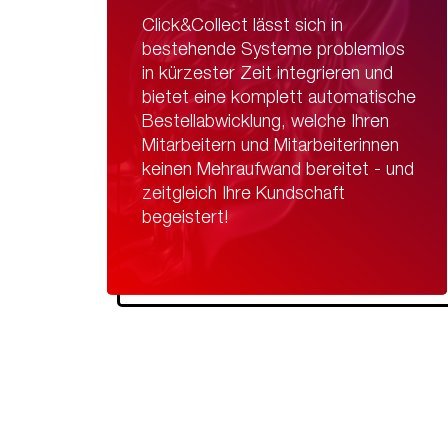
Click&Collect lässt sich in
bestehende Systeme problemlos
in kürzester Zeit integrieren und
bietet eine komplett automatische
Bestellabwicklung, welche Ihren
Mitarbeitern und Mitarbeiterinnen
keinen Mehraufwand bereitet - und
zeitgleich Ihre Kundschaft
begeistert!