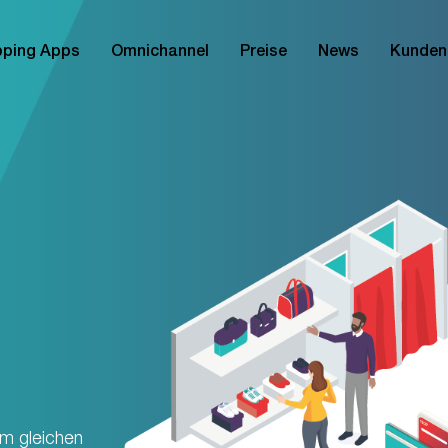
ping Apps
Omnichannel
Preise
News
Kunden
am gleichen