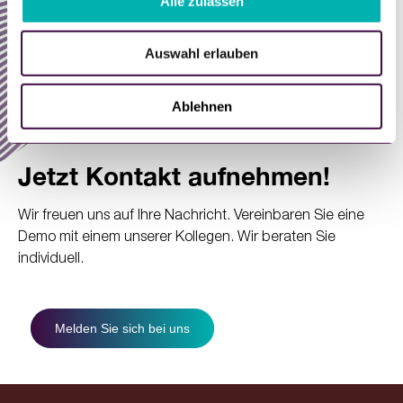
Alle zulassen
s
w
Auswahl erlauben
a
h
l
Ablehnen
Jetzt Kontakt aufnehmen!
Wir freuen uns auf Ihre Nachricht. Vereinbaren Sie eine
Demo mit einem unserer Kollegen. Wir beraten Sie
individuell.
Melden Sie sich bei uns