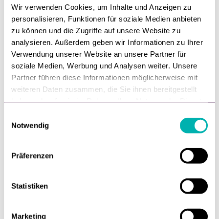
Wir verwenden Cookies, um Inhalte und Anzeigen zu
personalisieren, Funktionen für soziale Medien anbieten
zu können und die Zugriffe auf unsere Website zu
Handel,
Zukunft,
Digitalisierung
analysieren. Außerdem geben wir Informationen zu Ihrer
Verwendung unserer Website an unsere Partner für
Schließen Sie Ihren Online-Shop!
soziale Medien, Werbung und Analysen weiter. Unsere
Jetzt!!
Partner führen diese Informationen möglicherweise mit
weiteren Daten zusammen, die Sie ihnen bereitgestellt
Schließen Sie Ihren Online-Shop! Jetzt!! Eine
haben oder die sie im Rahmen Ihrer Nutzung der Dienste
aktuelle Streit-Schrift. Aus gegebenem Anlass.
gesammelt haben.
E
Notwendig
von
Ralf Haberich
i
n
26. Juli, 2024
w
Präferenzen
i
l
l
Statistiken
i
g
Marketing