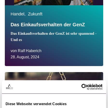
Handel,
Zukunft
Das Einkaufsverhalten der GenZ
𝐃𝐚𝐬 𝐄𝐢𝐧𝐤𝐚𝐮𝐟𝐬𝐯𝐞𝐫𝐡𝐚𝐥𝐭𝐞𝐧 𝐝𝐞𝐫 𝐆𝐞𝐧𝐙 𝐢𝐬𝐭 𝐬𝐞𝐡𝐫 𝐬𝐩𝐚𝐧𝐧𝐞𝐧𝐝 -
𝐔𝐧𝐝 𝐞𝐬
von
Ralf Haberich
28. August, 2024
Diese Webseite verwendet Cookies