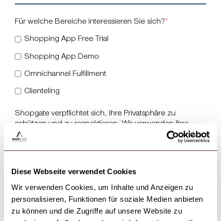
Für welche Bereiche interessieren Sie sich?
*
Shopping App Free Trial
Shopping App Demo
Omnichannel Fulfillment
Clienteling
Shopgate verpflichtet sich, Ihre Privatsphäre zu
schützen und zu respektieren. Wir verwenden Ihre
persönlichen Daten nur zur Verwaltung Ihres Kontos
und zur Bereitstellung der von Ihnen angeforderten
Produkte und Dienstleistungen. Von Zeit zu Zeit
möchten wir Sie über unsere Produkte und
Diese Webseite verwendet Cookies
Dienstleistungen sowie andere Inhalte, die für Sie von
Wir verwenden Cookies, um Inhalte und Anzeigen zu
Interesse sein könnten, informieren. Wenn Sie damit
einverstanden sind, dass wir Sie zu diesem Zweck
personalisieren, Funktionen für soziale Medien anbieten
kontaktieren, geben Sie bitte unten an, wie Sie von uns
zu können und die Zugriffe auf unsere Website zu
kontaktiert werden möchten: