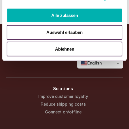
a
u
Alle zulassen
s
w
Auswahl erlauben
a
h
l
Ablehnen
English
Solutions
Improve customer loyalty
Reduce shipping costs
Connect on/offline