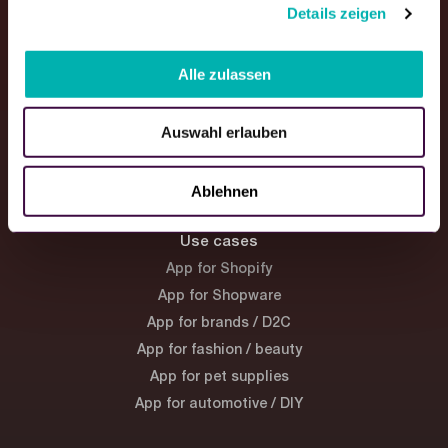
Details zeigen
s
a
Shopping Apps
u
Alle zulassen
s
Overview
w
Design
Auswahl erlauben
a
Marketing tools
h
Pricing
l
Ablehnen
Use cases
App for Shopify
App for Shopware
App for brands / D2C
App for fashion / beauty
App for pet supplies
App for automotive / DIY