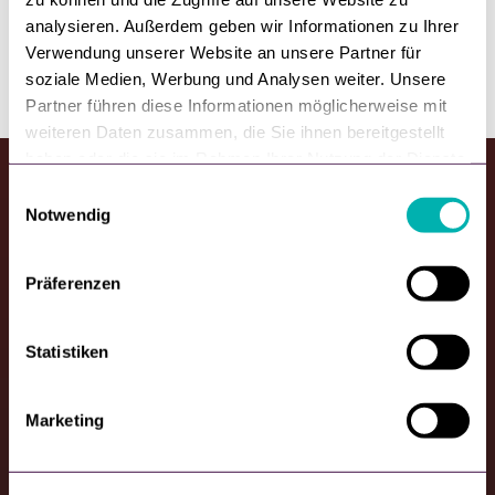
analysieren. Außerdem geben wir Informationen zu Ihrer
Verwendung unserer Website an unsere Partner für
soziale Medien, Werbung und Analysen weiter. Unsere
Partner führen diese Informationen möglicherweise mit
weiteren Daten zusammen, die Sie ihnen bereitgestellt
haben oder die sie im Rahmen Ihrer Nutzung der Dienste
gesammelt haben.
E
Notwendig
i
n
w
Präferenzen
English
i
l
l
Statistiken
i
Solutions
g
Marketing
Improve customer loyalty
u
Reduce shipping costs
n
Connect on/offline
g